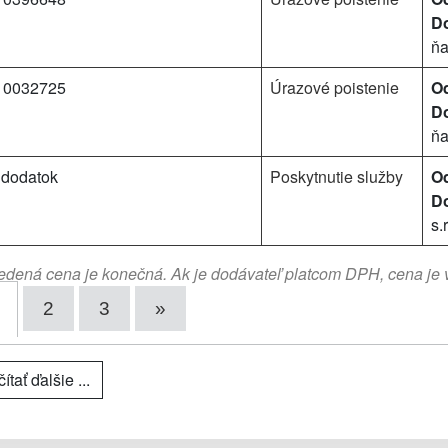
Do
ň
10032725
Úrazové poistenie
Od
Do
ň
 dodatok
Poskytnutie služby
Od
Do
s.r
dená cena je konečná. Ak je dodávateľ platcom DPH, cena je
2
3
»
ítať ďalšie ...