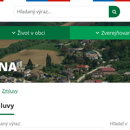
Hľadaný výraz...
Život v obci
Zverejňova
INA
Zmluvy
luvy
aný výraz:
Hľadať v: