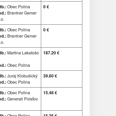
b.:
Obec Polina
0 €
d.:
Brantner Gemer
.o.
b.:
Obec Polina
0 €
d.:
Brantner Gemer
.o.
b.:
Martina Lakatošo
187.20 €
d.:
Obec Polina
b.:
Juraj Klobušický
39.60 €
d.:
Obec Polina
b.:
Obec Polina
15.48 €
d.:
Generali Poisťov
a
b.:
Obec Polina
15.36 €