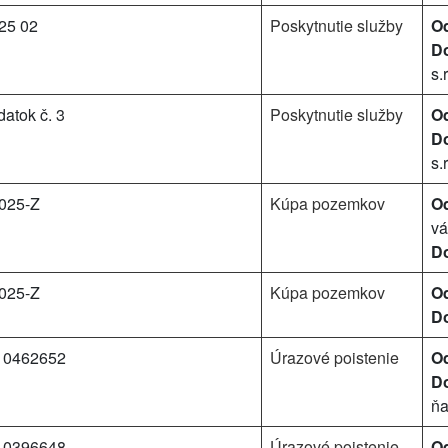
25 02
Poskytnutie služby
Od
Do
s.r
atok č. 3
Poskytnutie služby
Od
Do
s.r
025-Z
Kúpa pozemkov
Od
vá
Do
025-Z
Kúpa pozemkov
Od
Do
10462652
Úrazové poistenie
Od
Do
ň
10396648
Úrazové poistenie
Od