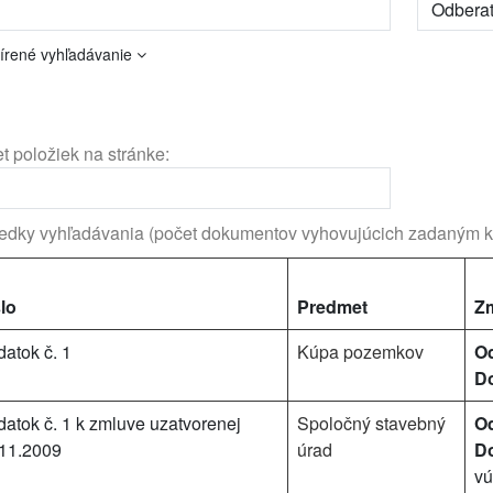
írené vyhľadávanie
t položiek na stránke:
edky vyhľadávania (počet dokumentov vyhovujúcich zadaným kr
lo
Predmet
Zm
atok č. 1
Kúpa pozemkov
Od
Do
atok č. 1 k zmluve uzatvorenej
Spoločný stavebný
Od
11.2009
úrad
Do
vú