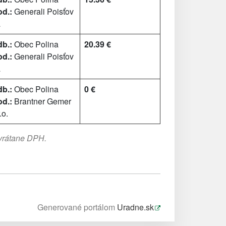
d.:
Generali Poisťov
a
b.:
Obec Polina
20.39 €
d.:
Generali Poisťov
a
b.:
Obec Polina
0 €
d.:
Brantner Gemer
.o.
 vrátane DPH.
Generované portálom
Uradne.sk