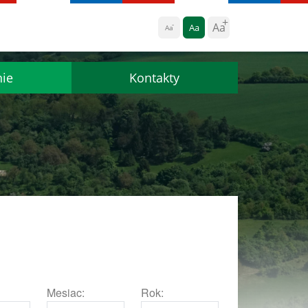
Aa
Aa
Aa
nie
Kontakty
Mesiac:
Rok: