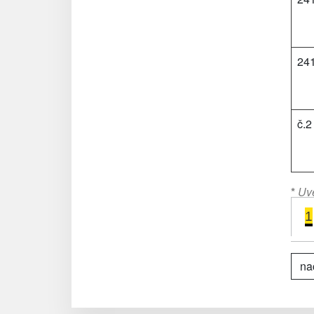
24
č.2
*
Uve
1
nač