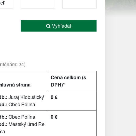
Vyhľadať
itériám: 24)
Cena celkom (s
luvná strana
DPH)*
b.:
Juraj Klobušický
0 €
d.:
Obec Polina
b.:
Obec Polina
0 €
d.:
Mestský úrad Re
ca