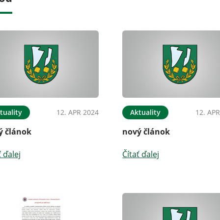
tuality
12. APR 2024
Aktuality
12. APR
ý článok
nový článok
ť ďalej
Čítať ďalej