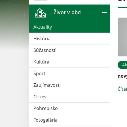
Život v obci
Aktuality
História
Súčasnosť
Kultúra
12. APR 2024
Aktuality
28. MAR 2019
Ak
Šport
Oznam pre verejnosť -
nov
vykurovacie obdobie 2016
Zaujímavosti
Číta
Čítať ďalej
Cirkev
Pohrebisko
Fotogaléria