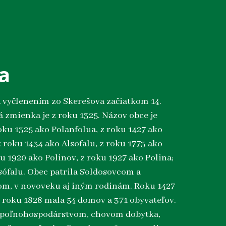
a
 vyčlenením zo Skerešova začiatkom 14.
á zmienka je z roku 1325. Názov obce je
oku 1325 ako Polanfolua, z roku 1427 ako
z roku 1434 ako Alsofalu, z roku 1773 ako
u 1920 ako Polinov, z roku 1927 ako Polina;
ófalu. Obec patrila Soldosovcom a
om, v novoveku aj iným rodinám. Roku 1427
, roku 1828 mala 54 domov a 371 obyvateľov.
a poľnohospodárstvom, chovom dobytka,