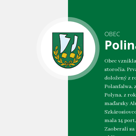
OBEC
Polin
Obec vznikla
storočia. Prv
doložený z r
Polanfalwa, 
Polyna, z rok
maďarsky Als
Szkárosiovc
mala 14 port
Zaoberali s