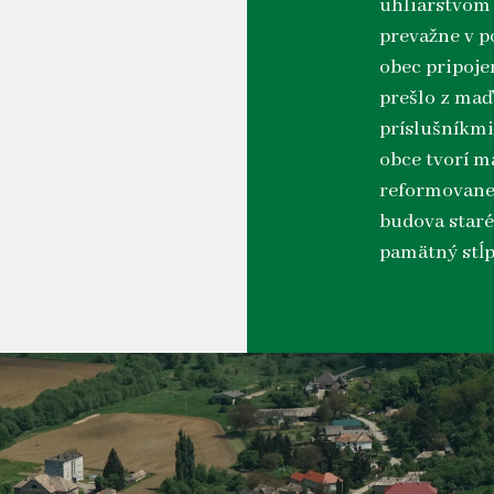
uhliarstvom 
prevažne v p
obec pripoje
prešlo z maď
príslušníkm
obce tvorí m
reformovanej
budova staré
pamätný stĺp