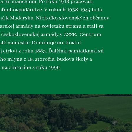
a furmančením. Po roku 1918 pracovali
oľnohospodárstve. V rokoch 1938-1944 bola
ná k Maďarsku. Niekoľko slovenských občanov
arskej armády na sovietsku stranu a stali sa
i československej armády v ZSSR. Centrum
alé námestie. Dominuje mu kostol
 cirkvi z roku 1883. Ďalšími pamiatkami sú
ho mlyna z 19. storočia, budova školy a
 na cintoríne z roku 1996.