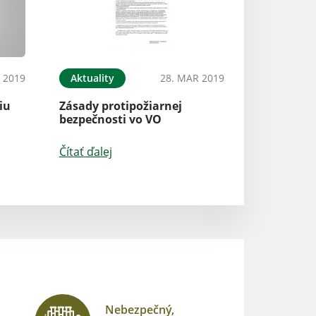
 2019
Aktuality
28. MAR 2019
Aktuality
iu
Zásady protipožiarnej
Upozornenie pre
bezpečnosti vo VO
Čítať ďalej
Čítať ďalej
Nebezpečný,