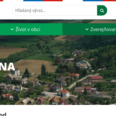
Hľadaný výraz...
Život v obci
Zverejňova
INA
od