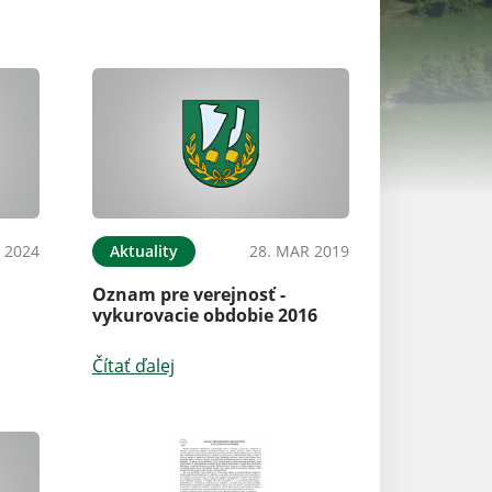
 2024
Aktuality
28. MAR 2019
Aktuality
Oznam pre verejnosť -
nový článok
vykurovacie obdobie 2016
Čítať ďalej
Čítať ďalej