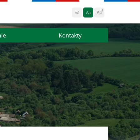
Aa
Aa
Aa
nie
Kontakty