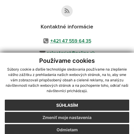
Kontaktné informácie
+421 47 559 64 35
sekretariat@polina.sk
Používame cookies
Súbory cookie a ďalšie technológie sledovania používame na zlepšenie
vášho zážitku z prehliadania našich webových stránok, na to, aby sme
využite možnosť získavania aktuálnych informácií s využitím RSS
,
vám zobrazovali prispôsobený obsah a cielené reklamy, na analýzu
CMS systém (redakčný) systém ECHELON 2,
Mapa stránok
,
web portál
,
návštevnosti našich webových stránok a na pochopenie toho, odkiaľ naši
návštevníci prichádzajú.
webhosting
,
webex.digital, s.r.o.
,
domény
,
registrácia domény
,
spoločnosť webex.digital, s.r.o.
,
technický prevádzkovateľ
SÚHLASÍM
Posledná aktualizácia:
25.05.2026
Zmeniť moje nastavenia
Vytlačiť stránku
|
Vyhlásenie o prístupnosti
Autorské práva
|
Cookies
Odmietam