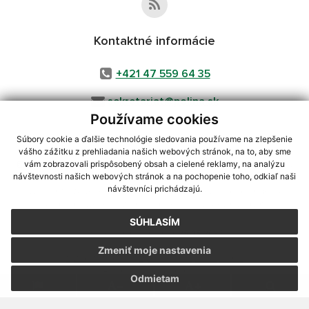
Kontaktné informácie
+421 47 559 64 35
sekretariat@polina.sk
Používame cookies
Súbory cookie a ďalšie technológie sledovania používame na zlepšenie
vášho zážitku z prehliadania našich webových stránok, na to, aby sme
využite možnosť získavania aktuálnych informácií s využitím RSS
,
vám zobrazovali prispôsobený obsah a cielené reklamy, na analýzu
CMS systém (redakčný) systém ECHELON 2,
Mapa stránok
,
web portál
,
návštevnosti našich webových stránok a na pochopenie toho, odkiaľ naši
návštevníci prichádzajú.
webhosting
,
webex.digital, s.r.o.
,
domény
,
registrácia domény
,
spoločnosť webex.digital, s.r.o.
,
technický prevádzkovateľ
SÚHLASÍM
Posledná aktualizácia:
25.05.2026
Zmeniť moje nastavenia
Vytlačiť stránku
|
Vyhlásenie o prístupnosti
Autorské práva
|
Cookies
Odmietam