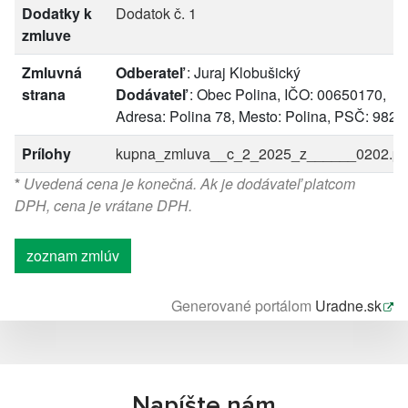
Dodatky k
Dodatok č. 1
zmluve
Zmluvná
Odberateľ
: Juraj Klobušický
strana
Dodávateľ
: Obec Polina, IČO: 00650170,
Adresa: Polina 78, Mesto: Polina, PSČ: 9826
Prílohy
kupna_zmluva__c_2_2025_z______0202.pd
*
Uvedená cena je konečná. Ak je dodávateľ platcom
DPH, cena je vrátane DPH.
zoznam zmlúv
Generované portálom
Uradne.sk
Napíšte nám